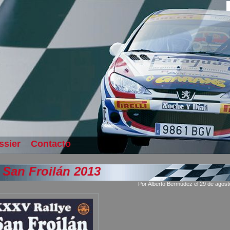
ssier
Contacto
i San Froilán 2013
Por Alberto Bermúdez el 29 de agost