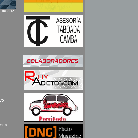
o de 2013
COLABORADORES
vo
os a
o