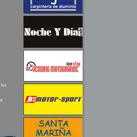
e
 los
la