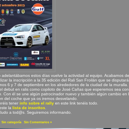
adelantábamos estos días vuelve la actividad al equipo. Acabamos d
lizar la inscripción a la 35 edición del Rali San Froilán que se disputará
mos 6 y 7 de septiembre en los alrededores de la ciudad de la muralla.
el debut en ralis como copiloto de José Cañas que esperemos sea con
e. Con él se une algún patrocinador nuevo y también algún cambio en 
n del coche que ya os iremos desvelando.
eréis tener
info sobre el rally
en este link tenéis todo.
este la
lista de inscritos
.
ludo a tod@s. Seguiremos informando.
a
Sin categoría
|
Sin Comentarios »