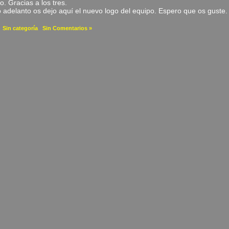
o. Gracias a los tres.
adelanto os dejo aquí el nuevo logo del equipo. Espero que os guste.
a
Sin categoría
|
Sin Comentarios »