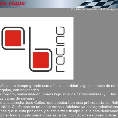
va etapa
Por Alberto Bermúdez el 12 de agost
és de un tiempo grande este año sin actividad, algo se mueve de nue
 equipo, con novedades…
 copiloto, nueva imagen, nuevo logo, nuevos patrocinadores, y … las
s ganas de siempre.
e a la derecha Jose Cañás, que debutará en esta próxima cita del Rali
roilán. Confiemos en un debut exitoso. Adelanto ya mis agradecimient
anas que le está poniendo y al esfuerzo y tiempo que le está dedicand
poner todo a punto sumándose así a los incondicionales Bruno y Jose