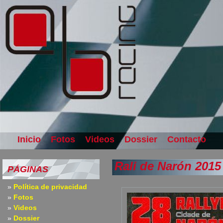
Inicio
Fotos
Videos
Dossier
Contacto
Rali de Narón 2015
PÁGINAS
Política de privacidad
Fotos
Videos
Dossier