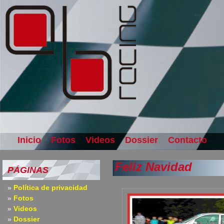
Inicio
Fotos
Videos
Dossier
Contacto
Feliz Navidad
PÁGINAS
Política de privacidad
Fotos
Videos
Dossier