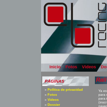
Inicio
Fotos
Videos
Do
Ral
PÁGINAS
Política de privacidad
Ya es
Fotos
para 
para 
Videos
(insc
Dossier
naveg