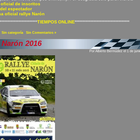
 oficial de inscritos
 del espectador
a oficial rallye Narón
************************
TIEMPOS ONLINE
***********************************
a
Sin categoría
|
Sin Comentarios »
i Narón 2016
Por Alberto Bermúdez el 1 de jun