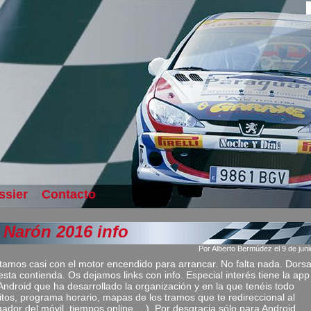
ssier
Contacto
i Narón 2016 info
Por Alberto Bermúdez el 9 de jun
tamos casi con el motor encendido para arrancar. No falta nada. Dorsa
esta contienda. Os dejamos links con info. Especial interés tiene la app
Android que ha desarrollado la organización y en la que tenéis todo
ritos, programa horario, mapas de los tramos que te redireccional al
ador del móvil, tiempos online,…). Por desgracia sólo para Android