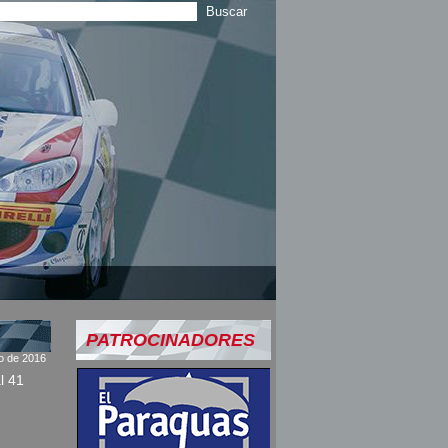
PATROCINADORES
io de 2016
l 41