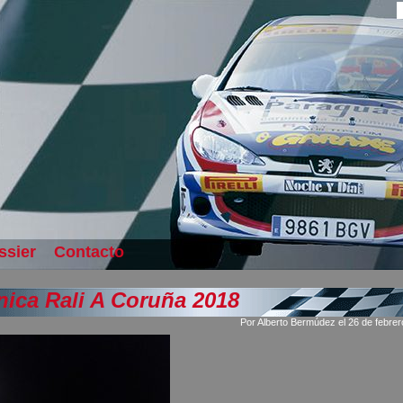
ssier
Contacto
nica Rali A Coruña 2018
Por Alberto Bermúdez el 26 de febre