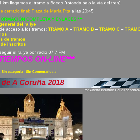
1 km llegamos al tramo a Boedo (rotonda bajo la vía del tren)
e cerrado final: Plaza de María Pita
a las 20:45
NFORMACIÓN COMPLETA Y ENLACES:***
eneral del rallye
de acceso a los tramos:
TRAMO A
–
TRAMO B
–
TRAMO C
–
TRAMO
rios
s de tramos
 de inscritos
seguir el rallye por radio 87.7 FM
*TIEMPOS ON-LINE***
a
Sin categoría
|
Sin Comentarios »
i de A Coruña 2018
Por Alberto Bermúdez el 20 de febre