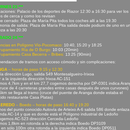
ERNES 23:***
icaciones: Palacio de los deportes de Riazor 12:30 a 16:30 para ver los
s de cerca y como los revisan
e cerrado: Plaza de María Pita todos los coches allí a las 19.30
onia de salida: Plaza de María Pita salida desde podium de uno en u
za a las 20:30
BADO 24:***
encias en Polígono Vío-Pocomaco:
10:40, 15:20 y 18:25
upamiento Ría de O Burgo:
10:03 (20min)
upamiento Casa Becerra – Bribes:
13:25 (90min)
endacion de tramos con acceso cómodo y sin complicaciones:
NGA
– horas de paso 9:15 y 12:30
ía dirección Lugo, salida 549 Montesalgueiro-Irixoa
 a la izquierda dirección Irixoa AC-151
os 4,7km y en el km 27,7 cogemos derecha por DP-0301 indica Aran
cruce de 4 carreteras grandes entre casas después de unos curvones)
5km se llega al tramo (cruce del puente de Aranga donde estaba el
ido restaurante Casa Platas)
LEREDO
– Boedo – horas de paso 16:40 y 19:20
mos del punto conocido Autovía de Arteixo A-6 salida 586 donde enlaza
nda AC-14 y que es donde está el Polígono industrial de Ledoño
ogemos AC-523 dirección Cerceda-Ledoño
os 1,8km en rotonda a la derecha indica Boedo DP3109
, en sólo 100m otra rotonda a la izquierda indica Boedo DP0511