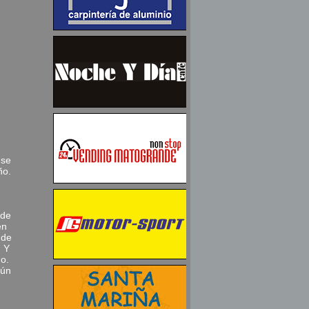
 se
ño.
 de
en
 de
. Y
mo.
aún