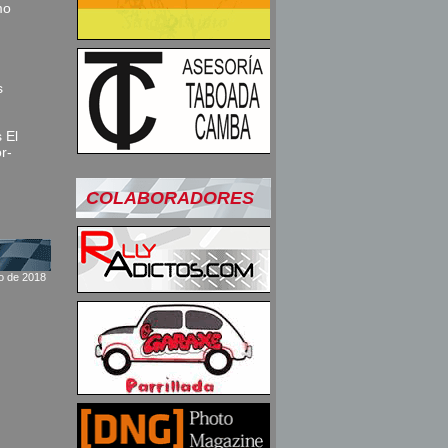
mo
s
 El
r-
COLABORADORES
ro de 2018