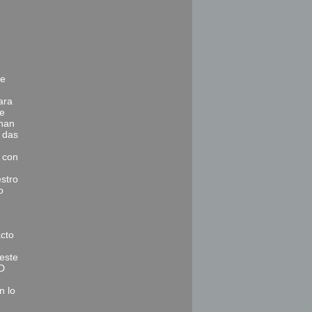
ye
ara
He
 han
e das
e con
stro
o
acto
 este
PD
n lo