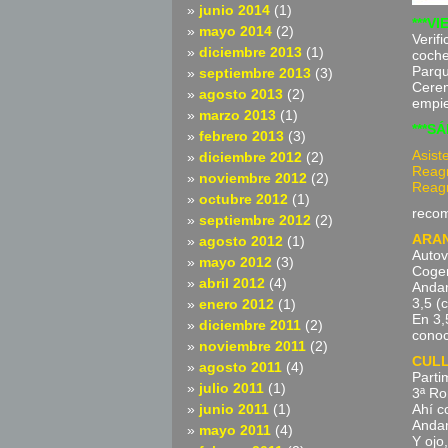
junio 2014
(1)
***VI
mayo 2014
(2)
Verif
diciembre 2013
(1)
coche
Parqu
septiembre 2013
(3)
Cerem
agosto 2013
(2)
empie
marzo 2013
(1)
***SÁ
febrero 2013
(3)
Asist
diciembre 2012
(2)
Reagr
noviembre 2012
(2)
Reagr
octubre 2012
(1)
recom
septiembre 2012
(2)
ARA
agosto 2012
(1)
Autov
mayo 2012
(3)
Coger
abril 2012
(4)
Andam
3,5 (
enero 2012
(1)
En 3,
diciembre 2011
(2)
conoc
noviembre 2011
(2)
CUL
agosto 2011
(4)
Parti
julio 2011
(1)
3ª Ro
junio 2011
(1)
Ahí c
Andam
mayo 2011
(4)
Y ojo