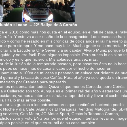
lusión si cabe … 22º Rallye de A Coruña
ca el 2018 como más nos gusta en el equipo, en el rali de casa, el rall
Coruña. Y este va a ser el año de la consagración. Los deseos se han
ido y como he rezado en mis crónicas de otros años el rali ha vuelto p
rse para siempre. Y me hace muy feliz. Mucha gente se lo merecía. 
licitar a la Escudería One Seven y a su capitán Álvaro Muñiz porque lo
guido, y no era fácil. Para algunos imposible. Pero nunca lo es si no t
encido y es lo que hicieron. Mis aplausos una vez más.
ar de la ilusión de la temporada pasada, para nosotros ésta no lo hac
 pues se hace más de casa si cabe por el hecho de hacer un
upamiento a 100m de mi casa y pasando un enlace por delante de nue
el general y la casa de José Cañás. Para el año ya solo queda un tram
metrado por Crendes para superarlo.
ramos nos encantan todos. Quizá el que menos Cerceda, pero Coirós,
a y Culleredo son top. Aunque es el primer rali del año y estaremos un
oxidados, vamos a intentar disfrutar a tope del rali y llevar el coche int
ía Pita lo más arriba posible.
a dar las gracias a los patrocinadores que continúan haciendo posible
: Noche y día Café, Aluminios El Paraguas, Vending Matogrande, SB
ng services, Gon Motor, JG Motor-Sport, Gestoría Taboada Camba,
adictos.com y Foto DNG por los que el equipo intentará llevar su image
ápido posible en el que es su rali de su casa también.