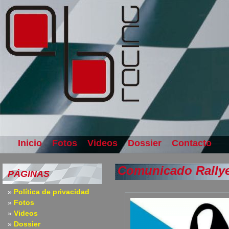
Inicio
Fotos
Videos
Dossier
Contacto
Comunicado Rallye
PÁGINAS
Política de privacidad
Fotos
Videos
Dossier