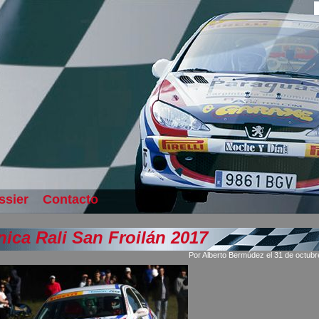
ssier
Contacto
nica Rali San Froilán 2017
Por Alberto Bermúdez el 31 de octub