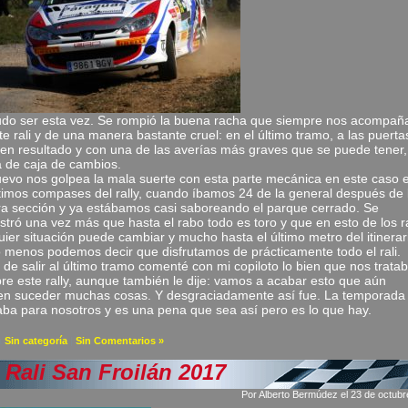
do ser esta vez. Se rompió la buena racha que siempre nos acompañ
te rali y de una manera bastante cruel: en el último tramo, a las puerta
en resultado y con una de las averías más graves que se puede tener,
a de caja de cambios.
evo nos golpea la mala suerte con esta parte mecánica en este caso 
ltimos compases del rally, cuando íbamos 24 de la general después de 
ra sección y ya estábamos casi saboreando el parque cerrado. Se
tró una vez más que hasta el rabo todo es toro y que en esto de los ra
uier situación puede cambiar y mucho hasta el último metro del itinerar
o menos podemos decir que disfrutamos de prácticamente todo el rali.
 de salir al último tramo comenté con mi copiloto lo bien que nos trata
re este rally, aunque también le dije: vamos a acabar esto que aún
n suceder muchas cosas. Y desgraciadamente así fue. La temporada
ba para nosotros y es una pena que sea así pero es lo que hay.
a
Sin categoría
|
Sin Comentarios »
 Rali San Froilán 2017
Por Alberto Bermúdez el 23 de octub