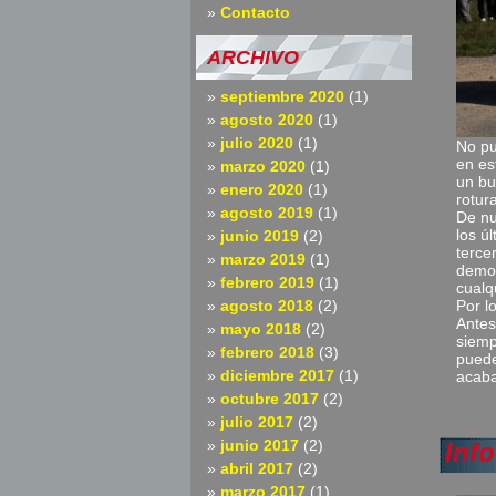
Contacto
ARCHIVO
septiembre 2020
(1)
agosto 2020
(1)
julio 2020
(1)
No pu
en es
marzo 2020
(1)
un bu
enero 2020
(1)
rotur
agosto 2019
(1)
De nu
los ú
junio 2019
(2)
terce
marzo 2019
(1)
demos
febrero 2019
(1)
cualq
agosto 2018
(2)
Por l
Antes
mayo 2018
(2)
siemp
febrero 2018
(3)
puede
diciembre 2017
(1)
acaba
octubre 2017
(2)
Enviado 
julio 2017
(2)
junio 2017
(2)
Info
abril 2017
(2)
marzo 2017
(1)