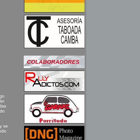
COLABORADORES
rgo
mán
odas
rdo
y se
endo