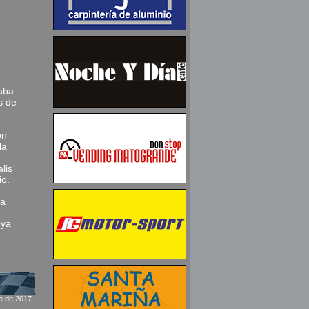
aba
s de
en
la
lis
io.
ba
 ya
re de 2017