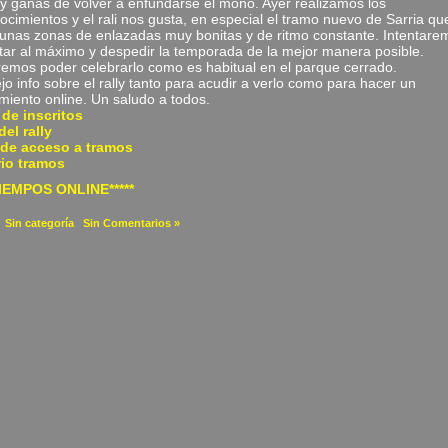
y ganas de volver a enfundarse el mono. Ayer realizamos los
ocimientos y el rali nos gusta, en especial el tramo nuevo de Sarria qu
 unas zonas de enlazadas muy bonitas y de ritmo constante. Intentare
utar al máximo y despedir la temporada de la mejor manera posible.
emos poder celebrarlo como es habitual en el parque cerrado.
jo info sobre el rally tanto para acudir a verlo como para hacer un
miento online. Un saludo a todos.
 de inscritos
el rally
 de acceso a tramos
rio tramos
TIEMPOS ONLINE*****
a
Sin categoría
|
Sin Comentarios »