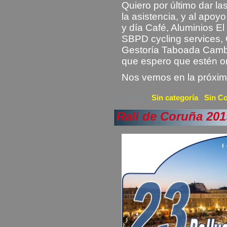
Quiero por último dar l
la asistencia, y al apo
y día Café, Aluminios E
SBPD cycling services, 
Gestoría Taboada Camb
que espero que estén or
Nos vemos en la próx
Enviado a
Sin categoría
|
Sin C
Rali de Coruña 201