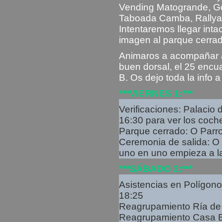
Vending Matogrande, Go
Taboada Camba, Rallya
Intentaremos llegar inta
imagen al parque cerrado
Animaros a acompañar a
buen dorsal, el 25 encua
B. Os dejo toda la info 
***VIERNES 1:***
Verificaciones: Palacio 
16:30 para ver los coch
Parque cerrado: O Parrot
Ceremonia de salida: O
uno en uno empieza a l
***SÁBADO 2:***
Asistencias en Polígon
18:25
Reagrupamiento Ría de 
Reagrupamiento Casa Be