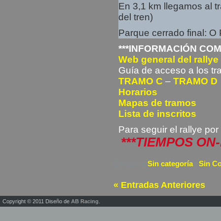
En 3,1 km llegamos al t
del tren)
Parque cerrado final: O 
***INFORMACIÓN COM
Web general del rallye
Guía de acceso a los t
TRAMO C
–
TRAMO D
Horarios
Mapas de tramos
Lista de inscritos
Para seguir el rallye po
***TIEMPOS ON-
Enviado a
Sin categoría
|
Sin C
« Entradas Anteriores
Copyright © 2011 Diseño de
AB Racing
.