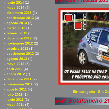
junio 2014
(1)
mayo 2014
(2)
diciembre 2013
(1)
septiembre 2013
(3)
agosto 2013
(2)
marzo 2013
(1)
febrero 2013
(3)
diciembre 2012
(2)
noviembre 2012
(2)
octubre 2012
(1)
septiembre 2012
(2)
agosto 2012
(1)
mayo 2012
(3)
abril 2012
(4)
enero 2012
(1)
diciembre 2011
(2)
noviembre 2011
(2)
agosto 2011
(4)
Enviado a
Sin categoría
|
Sin C
julio 2011
(1)
Rali Botafumeiro 2
junio 2011
(1)
mayo 2011
(4)