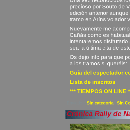
Una vez reconocidos lo
precioso por Souto de Ve
edición anterior aunque
tramo en Aríns volador v
Nuevamente me acompañ
Cañás como es habitual.
intentaremos disfrutarl
sea la última cita de est
Os dejo info para que p
a los tramos si queréis:
Guia del espectador c
Lista de inscritos
*** TIEMPOS ON LINE *
Enviado a
Sin categoría
|
Sin C
Crónica Rally de N