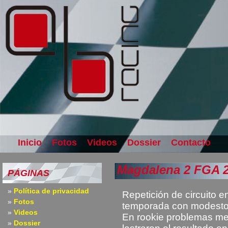
Inicio
Fotos
Videos
Dossier
Contacto
Magdalena 2 FGA 
PÁGINAS
Política de privacidad
Repetición de circuito en
Fotos
temporada con modesto
Videos
En rookie problemas me
Dossier