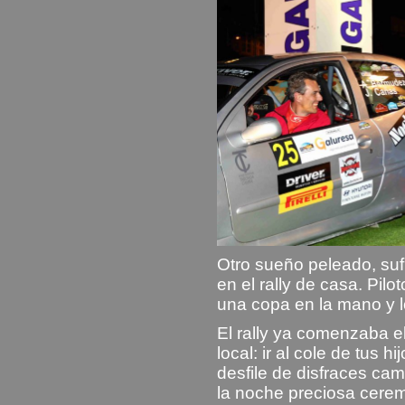
Otro sueño peleado, suf
en el rally de casa. Pilo
una copa en la mano y 
El rally ya comenzaba el
local: ir al cole de tus h
desfile de disfraces cami
la noche preciosa cerem