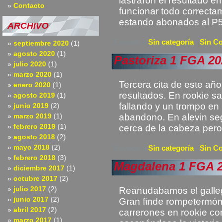
lastraron el resultado en
Contacto
funcionar todo correcta
estando abonados al P5 
ARCHIVO
Enviado a
Sin categoría
|
Sin C
septiembre 2020
(1)
agosto 2020
(1)
Pastoriza 1 FGA 20
julio 2020
(1)
marzo 2020
(1)
Tercera cita de este añ
enero 2020
(1)
resultados. En rookie sa
agosto 2019
(1)
fallando y un trompo en 
junio 2019
(2)
marzo 2019
(1)
abandono. En alevin s
febrero 2019
(1)
cerca de la cabeza pero
agosto 2018
(2)
mayo 2018
(2)
Enviado a
Sin categoría
|
Sin C
febrero 2018
(3)
Magdalena 1 FGA 
diciembre 2017
(1)
octubre 2017
(2)
julio 2017
(2)
Reanudabamos el galleg
junio 2017
(2)
Gran finde rompetermóm
abril 2017
(2)
carrerones en rookie con
marzo 2017
(1)