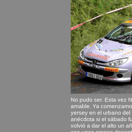
No pudo ser. Esta vez 
amable. Ya comenzamos
yersey en el urbano del
anécdota si el sábado fu
volvió a dar el alto un 