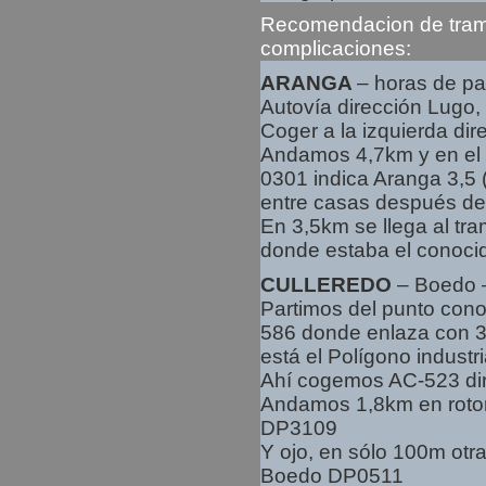
Recomendacion de tram
complicaciones:
ARANGA
– horas de pa
Autovía dirección Lugo,
Coger a la izquierda dir
Andamos 4,7km y en el
0301 indica Aranga 3,5 
entre casas después de
En 3,5km se llega al tr
donde estaba el conocid
CULLEREDO
– Boedo –
Partimos del punto cono
586 donde enlaza con 
está el Polígono industr
Ahí cogemos AC-523 di
Andamos 1,8km en roton
DP3109
Y ojo, en sólo 100m otra
Boedo DP0511