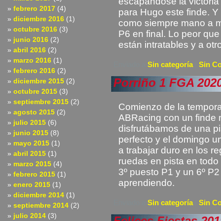
escapándose la victoria
febrero 2017
(4)
para Hugo este finde. Y
diciembre 2016
(1)
como siempre mano a m
octubre 2016
(3)
P6 en final. Lo peor que
junio 2016
(2)
están intratables y a otro
abril 2016
(2)
marzo 2016
(1)
Enviado a
Sin categoría
|
Sin C
febrero 2016
(2)
Porriño 1 FGA 202
diciembre 2015
(2)
octubre 2015
(3)
septiembre 2015
(2)
Comienzo de la temporad
agosto 2015
(2)
ABRacing con un finde 
julio 2015
(6)
disfrutábamos de una pi
junio 2015
(8)
perfecto y el domingo un
mayo 2015
(1)
a trabajar duro en los r
abril 2015
(1)
ruedas en pista en todo
marzo 2015
(4)
3º puesto P1 y un 6º P2 
febrero 2015
(1)
aprendiendo.
enero 2015
(1)
diciembre 2014
(1)
Enviado a
Sin categoría
|
Sin C
septiembre 2014
(2)
julio 2014
(3)
Felices Fiestas 201