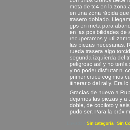
con unos cronos decente
meta de tc4 en la zon
en una zona rápida que 
trasero doblado. Llegamo
gps en meta para aband
en las posibilidades de a
recuperamos y utilizamo
las piezas necesarias.
rueda trasera algo torci
segunda izquierda del 
peligroso así y no tenía
y no poder disfrutar ni c
primer cruce cogimos c
itinerario del rally. Era 
Gracias de nuevo a Ru
dejarnos las piezas y a 
doble, de copiloto y asi
pudo ser. Para la próxim
Enviado a
Sin categoría
|
Sin C