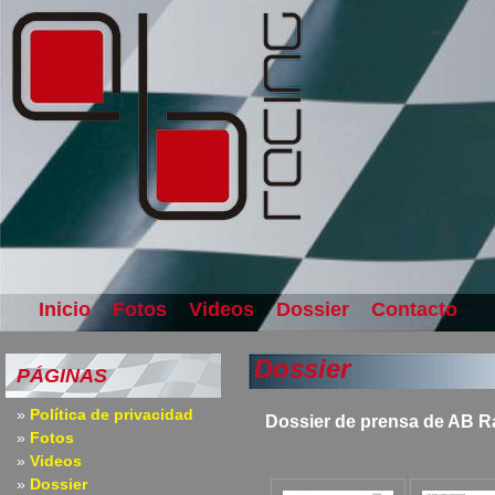
Inicio
Fotos
Videos
Dossier
Contacto
Dossier
PÁGINAS
Política de privacidad
Dossier de prensa de AB R
Fotos
Videos
Dossier