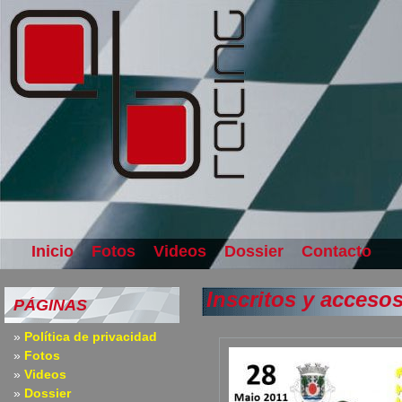
Inicio
Fotos
Videos
Dossier
Contacto
Inscritos y acceso
PÁGINAS
Política de privacidad
Fotos
Videos
Dossier