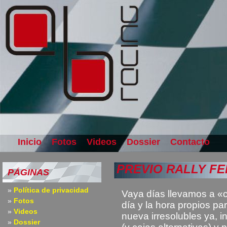
Inicio
Fotos
Videos
Dossier
Contacto
PREVIO RALLY F
PÁGINAS
Política de privacidad
Vaya días llevamos a «c
Fotos
día y la hora propios pa
Videos
nueva irresolubles ya, 
Dossier