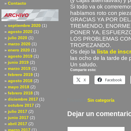
(y cajas alternativas) y
Contacto
Si todo va ok correremo
habíamos roto con piez
ARCHIVO
GRACIAS YA POR DEL
TREMENDO, ENORME, 
septiembre 2020
(1)
agosto 2020
(1)
PONER YA, ESFUERZ
julio 2020
(1)
LOS PROBLEMAS CON
marzo 2020
(1)
TROPEZANDO.
enero 2020
(1)
Os dejo la
lista de insc
agosto 2019
(1)
las ocho de la tarde de p
junio 2019
(2)
Un saludo.
marzo 2019
(1)
Comparte esto:
febrero 2019
(1)
X
Facebook
agosto 2018
(2)
mayo 2018
(2)
febrero 2018
(3)
diciembre 2017
(1)
Enviado a
Sin categoría
|
octubre 2017
(2)
julio 2017
(2)
Dejar un comentari
junio 2017
(2)
abril 2017
(2)
marzo 2017
(1)