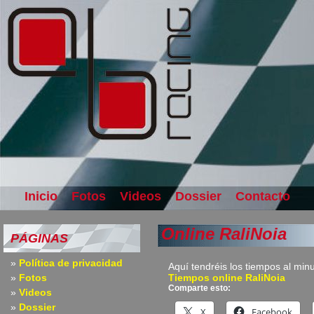
Inicio
Fotos
Videos
Dossier
Contacto
Online RaliNoia
PÁGINAS
Política de privacidad
Aquí tendréis los tiempos al min
Fotos
Tiempos online RaliNoia
Comparte esto:
Videos
Dossier
X
Facebook