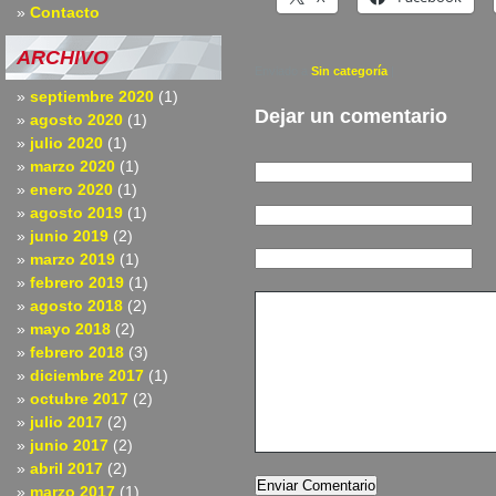
Contacto
ARCHIVO
Enviado a
Sin categoría
|
septiembre 2020
(1)
Dejar un comentario
agosto 2020
(1)
julio 2020
(1)
marzo 2020
(1)
enero 2020
(1)
agosto 2019
(1)
junio 2019
(2)
marzo 2019
(1)
febrero 2019
(1)
agosto 2018
(2)
mayo 2018
(2)
febrero 2018
(3)
diciembre 2017
(1)
octubre 2017
(2)
julio 2017
(2)
junio 2017
(2)
abril 2017
(2)
marzo 2017
(1)