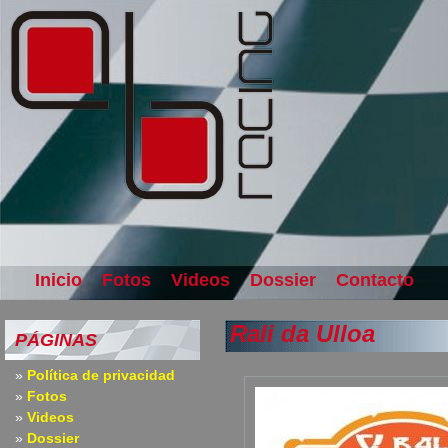
Inicio
Fotos
Videos
Dossier
Contacto
Rali da Ulloa
PÁGINAS
Política de privacidad
Fotos
Videos
Dossier