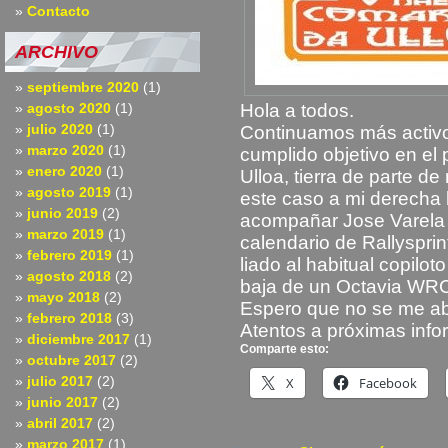
Contacto
ARCHIVO
septiembre 2020
(1)
agosto 2020
(1)
Hola a todos.
julio 2020
(1)
Continuamos más activ
marzo 2020
(1)
cumplido objetivo en el
enero 2020
(1)
Ulloa, tierra de parte d
agosto 2019
(1)
este caso a mi derech
junio 2019
(2)
acompañar Jose Varela 
marzo 2019
(1)
calendario de Rallysprin
febrero 2019
(1)
liado al habitual copilot
agosto 2018
(2)
baja de un Octavia WRC 
mayo 2018
(2)
Espero que no se me ab
febrero 2018
(3)
Atentos a próximas inf
diciembre 2017
(1)
Comparte esto:
octubre 2017
(2)
julio 2017
(2)
X
Facebook
junio 2017
(2)
abril 2017
(2)
marzo 2017
(1)