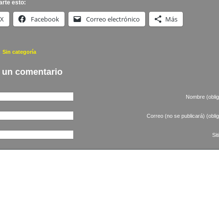
rte esto:
X
Facebook
Correo electrónico
Más
a
Sin categoría
|
 un comentario
Nombre (oblig
Correo (no se publicará) (oblig
Si