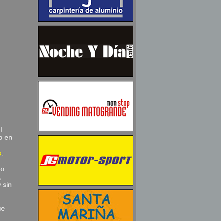
l
o en
s
.
do
,
 sin
ue