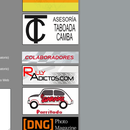
COLABORADORES
atorio)
atorio)
tio Web