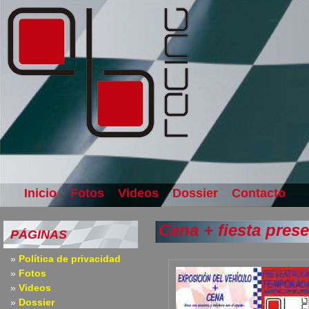
Inicio
Fotos
Videos
Dossier
Contacto
Cena + fiesta pres
PÁGINAS
Política de privacidad
Fotos
Videos
Dossier