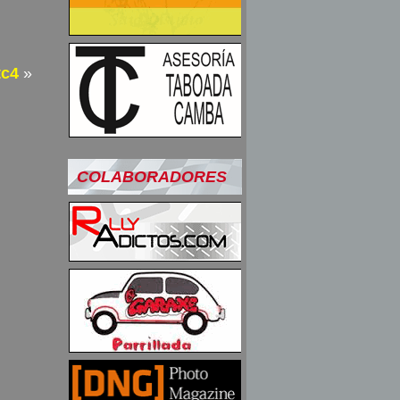
tc4
»
COLABORADORES