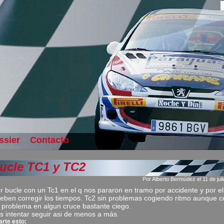
ssier
Contacto
bucle TC1 y TC2
Por Alberto Bermúdez el 11 de jul
r bucle con un Tc1 en el q nos pararon en tramo por accidente y por el
eben corregir los tiempos. Tc2 sin problemas cogiendo ritmo aunque c
 problema en algun cruce bastante ciego.
 intentar seguir asi de menos a más.
rte esto: