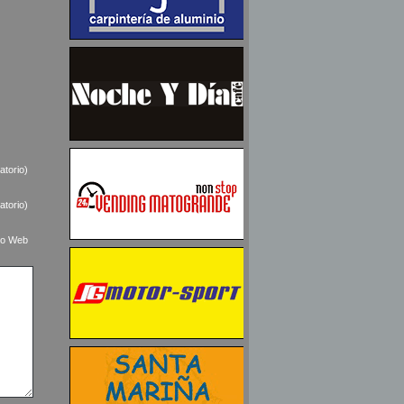
atorio)
atorio)
tio Web