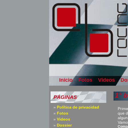
Inicio
Fotos
Videos
Do
1° 
PÁGINAS
Política de privacidad
Prime
Fotos
que d
algun
Videos
Vamos
Dossier
Compa