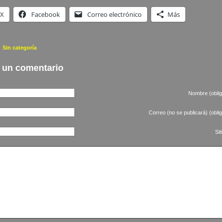
X
Facebook
Correo electrónico
Más
a
Sin categoría
|
 un comentario
Nombre (oblig
Correo (no se publicará) (oblig
Si