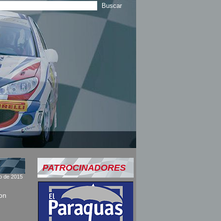
PATROCINADORES
io de 2015
on