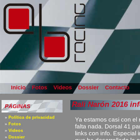
Inicio
Fotos
Videos
Dossier
Contacto
Rali Narón 2016 in
PÁGINAS
Política de privacidad
Ya estamos casi con el 
Fotos
falta nada. Dorsal 41 p
Videos
links con info. Especial 
Dossier