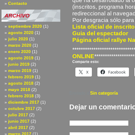
que ha desarrollado la o
Contacto
(inscritos, programa hor
redireccional al navegad
ARCHIVO
Por desgracia sólo para
Lista oficial de inscrit
septiembre 2020
(1)
agosto 2020
(1)
Guia del espectador
julio 2020
(1)
Página oficial rallye N
marzo 2020
(1)
*****************************
enero 2020
(1)
ONLINE
*******************
agosto 2019
(1)
Comparte esto:
junio 2019
(2)
marzo 2019
(1)
X
Facebook
febrero 2019
(1)
agosto 2018
(2)
mayo 2018
(2)
Enviado a
Sin categoría
|
febrero 2018
(3)
diciembre 2017
(1)
Dejar un comentari
octubre 2017
(2)
julio 2017
(2)
junio 2017
(2)
abril 2017
(2)
marzo 2017
(1)