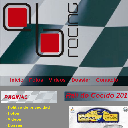
Inicio
Fotos
Videos
Dossier
Contacto
Rali do Cocido 201
PÁGINAS
Política de privacidad
Fotos
Videos
Dossier