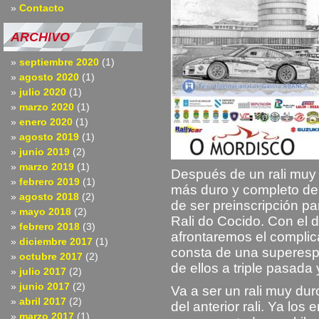
Contacto
ARCHIVO
septiembre 2020
(1)
agosto 2020
(1)
julio 2020
(1)
marzo 2020
(1)
enero 2020
(1)
agosto 2019
(1)
junio 2019
(2)
marzo 2019
(1)
Después de un rali muy 
febrero 2019
(1)
más duro y completo de
agosto 2018
(2)
de ser preinscripción p
mayo 2018
(2)
Rali do Cocido. Con el d
febrero 2018
(3)
afrontaremos el complic
diciembre 2017
(1)
consta de una superespe
octubre 2017
(2)
de ellos a triple pasada 
julio 2017
(2)
junio 2017
(2)
Va a ser un rali muy dur
abril 2017
(2)
del anterior rali. Ya los
marzo 2017
(1)