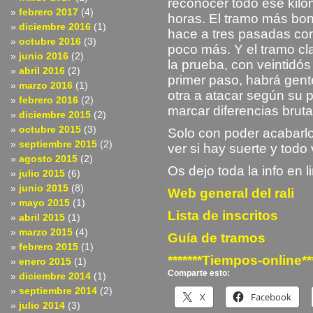
reconocer todo ese kilo
febrero 2017
(4)
horas. El tramo más boni
diciembre 2016
(1)
hace a tres pasadas con
octubre 2016
(3)
poco más. Y el tramo cl
junio 2016
(2)
la prueba, con veintidó
abril 2016
(2)
primer paso, habrá gent
marzo 2016
(1)
otra a atacar según su 
febrero 2016
(2)
marcar diferencias bruta
diciembre 2015
(2)
octubre 2015
(3)
Solo con poder acabarlo
septiembre 2015
(2)
ver si hay suerte y todo 
agosto 2015
(2)
Os dejo toda la info en 
julio 2015
(6)
junio 2015
(8)
Web general del rali
mayo 2015
(1)
Lista de inscritos
abril 2015
(1)
marzo 2015
(4)
Guía de tramos
febrero 2015
(1)
*******Tiempos-online***
enero 2015
(1)
Comparte esto:
diciembre 2014
(1)
septiembre 2014
(2)
X
Facebook
julio 2014
(3)