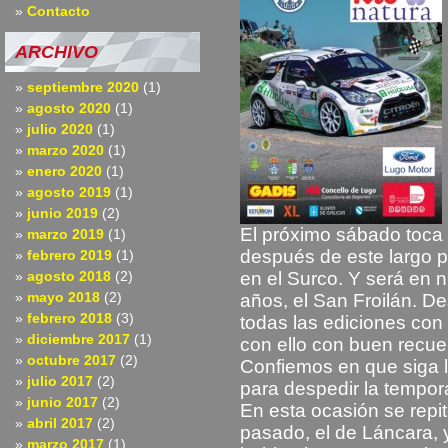
Contacto
ARCHIVO
septiembre 2020
(1)
agosto 2020
(1)
julio 2020
(1)
marzo 2020
(1)
enero 2020
(1)
agosto 2019
(1)
junio 2019
(2)
El próximo sábado toca 
marzo 2019
(1)
después de este largo p
febrero 2019
(1)
agosto 2018
(2)
en el Surco. Y será en n
mayo 2018
(2)
años, el San Froilán. D
febrero 2018
(3)
todas las ediciones co
diciembre 2017
(1)
con ello con buen recue
octubre 2017
(2)
Confiemos en que siga l
julio 2017
(2)
para despedir la tempor
junio 2017
(2)
En esta ocasión se repi
abril 2017
(2)
pasado, el de Láncara, y
marzo 2017
(1)