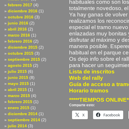
habituales como son los 
febrero 2017
(4)
totalmente novedoso, el 
diciembre 2016
(1)
Ya hay ganas de volver
octubre 2016
(3)
realizamos los reconocim
junio 2016
(2)
especial el tramo nuevo
abril 2016
(2)
enlazadas muy bonitas y
marzo 2016
(1)
disfrutar al máximo y de
febrero 2016
(2)
manera posible. Espere
diciembre 2015
(2)
habitual en el parque ce
octubre 2015
(3)
Os dejo info sobre el ra
septiembre 2015
(2)
para hacer un seguimien
agosto 2015
(2)
Lista de inscritos
julio 2015
(6)
Web del rally
junio 2015
(8)
mayo 2015
(1)
Guía de acceso a tra
abril 2015
(1)
Horario tramos
marzo 2015
(4)
*****TIEMPOS ONLINE**
febrero 2015
(1)
Comparte esto:
enero 2015
(1)
diciembre 2014
(1)
X
Facebook
septiembre 2014
(2)
julio 2014
(3)