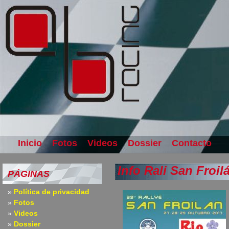
Inicio
Fotos
Videos
Dossier
Contacto
Info Rali San Froil
PÁGINAS
Política de privacidad
Fotos
Videos
Dossier