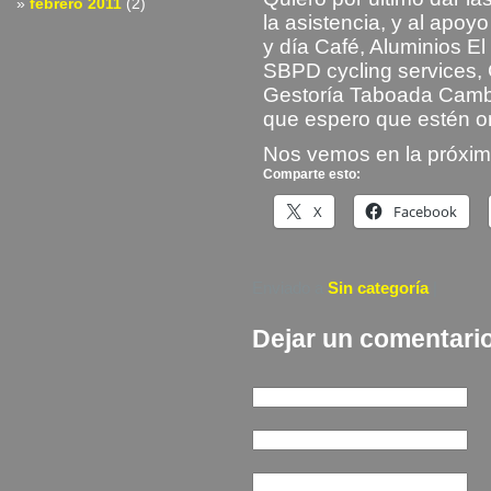
febrero 2011
(2)
la asistencia, y al apo
y día Café, Aluminios E
SBPD cycling services, 
Gestoría Taboada Camb
que espero que estén or
Nos vemos en la próx
Comparte esto:
X
Facebook
Enviado a
Sin categoría
|
Dejar un comentari