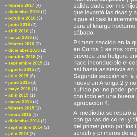
salida dada por mis hijo
febrero 2017
(4)
diciembre 2016
(1)
que levantó las risas y 
octubre 2016
(3)
sigue el pasillo intermi
junio 2016
(2)
cara el letargo nocturno
abril 2016
(2)
sábado.
marzo 2016
(1)
Primera sección en la 
febrero 2016
(2)
en Coirós 1 se nos romp
diciembre 2015
(2)
provoca una holgura en
octubre 2015
(3)
hace inconducible el co
septiembre 2015
(2)
así hasta asistencia e
agosto 2015
(2)
Segunda sección en la q
julio 2015
(6)
nuevo en Aranga 2 y no
junio 2015
(8)
mayo 2015
(1)
sufrido por no poder pe
abril 2015
(1)
con todo en una buena 
marzo 2015
(4)
agrupación 4.
febrero 2015
(1)
Al mediodía se reparó a 
enero 2015
(1)
con ganas de correr y di
diciembre 2014
(1)
del primer paso por los
septiembre 2014
(2)
scrach y primeros de ag
julio 2014
(3)