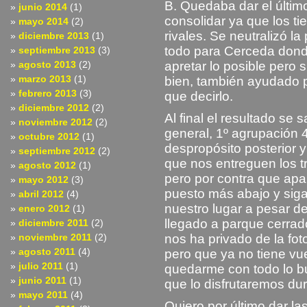
B. Quedaba dar el últim
junio 2014
(1)
consolidar ya que los t
mayo 2014
(2)
rivales. Se neutralizó l
diciembre 2013
(1)
todo para Cerceda donde
septiembre 2013
(3)
agosto 2013
(2)
apretar lo posible pero s
marzo 2013
(1)
bien, también ayudado po
febrero 2013
(3)
que decirlo.
diciembre 2012
(2)
Al final el resultado se
noviembre 2012
(2)
general, 1º agrupación 
octubre 2012
(1)
despropósito posterior 
septiembre 2012
(2)
que nos entreguen los tr
agosto 2012
(1)
pero por contra que apar
mayo 2012
(3)
puesto más abajo y siga
abril 2012
(4)
nuestro lugar a pesar 
enero 2012
(1)
llegado a parque cerrad
diciembre 2011
(2)
noviembre 2011
(2)
nos ha privado de la fot
agosto 2011
(4)
pero que ya no tiene vu
julio 2011
(1)
quedarme con todo lo b
junio 2011
(1)
que lo disfrutaremos du
mayo 2011
(4)
Quiero por último dar l