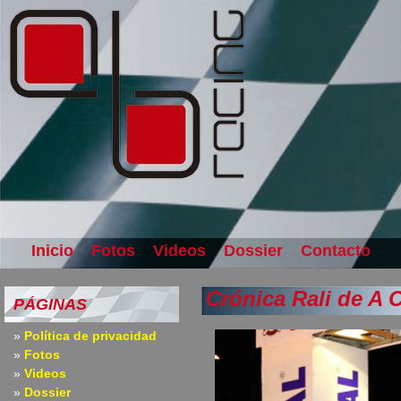
Inicio
Fotos
Videos
Dossier
Contacto
Crónica Rali de A 
PÁGINAS
Política de privacidad
Fotos
Videos
Dossier