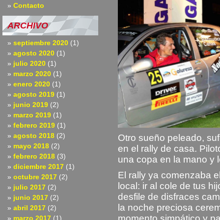
Contacto
ARCHIVO
septiembre 2020
(1)
agosto 2020
(1)
julio 2020
(1)
marzo 2020
(1)
enero 2020
(1)
agosto 2019
(1)
junio 2019
(2)
marzo 2019
(1)
febrero 2019
(1)
agosto 2018
(2)
Otro sueño peleado, suf
mayo 2018
(2)
en el rally de casa. Pilo
febrero 2018
(3)
una copa en la mano y 
diciembre 2017
(1)
El rally ya comenzaba el
octubre 2017
(2)
local: ir al cole de tus h
julio 2017
(2)
desfile de disfraces cami
junio 2017
(2)
la noche preciosa cerem
abril 2017
(2)
momento simpático y par
marzo 2017
(1)