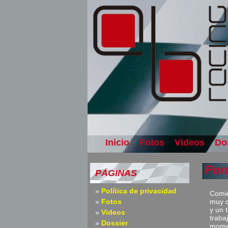
Inicio
Fotos
Videos
Do
Por
PÁGINAS
Política de privacidad
Comie
Fotos
muy c
y un 
Videos
traba
Dossier
momen