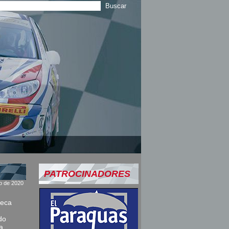
PATROCINADORES
o de 2020
seca
do
a