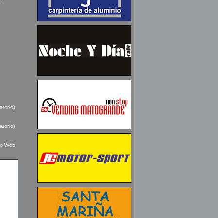
atorio)
atorio)
tio Web