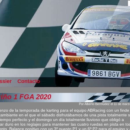
ssier
Contacto
riño 1 FGA 2020
Por Alberto Bermúdez el 11 de marz
nzo de la temporada de karting para el equipo ABRacing con un finde
ambiante en el que el sábado disfrutábamos de una pista totalmente 
tiempo perfecto y el domingo un día totalmente lluvioso que obligó a
jar duro en los reglajes para mantener las cuatro ruedas en pista en to
to. Balance positivo con un 3º puesto P1 y un 6º P2 para el equipo y 