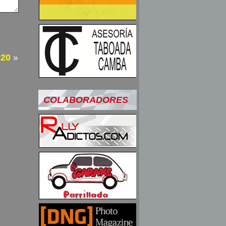
020
»
COLABORADORES