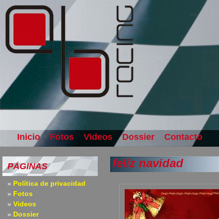
Inicio
Fotos
Videos
Dossier
Contacto
feliz navidad
PÁGINAS
Política de privacidad
Fotos
Videos
Dossier