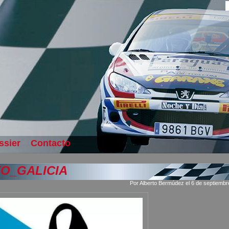
ssier
Contacto
O_GALICIA
Por Alberto Bermúdez el 6 de septiemb