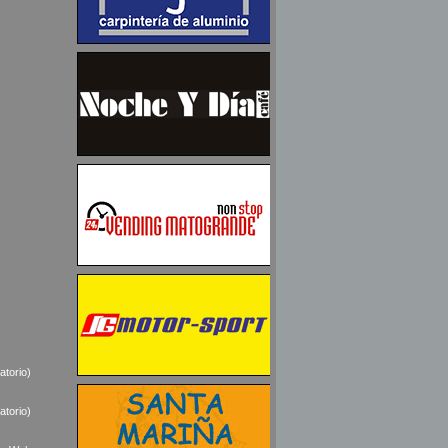
atorio)
atorio)