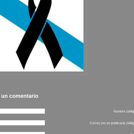
 |
 un comentario
Nombre (oblig
Correo (no se publicará) (oblig