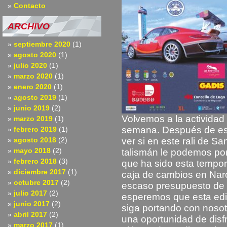
Contacto
ARCHIVO
septiembre 2020
(1)
agosto 2020
(1)
julio 2020
(1)
marzo 2020
(1)
enero 2020
(1)
agosto 2019
(1)
junio 2019
(2)
Volvemos a la actividad
marzo 2019
(1)
semana. Después de est
febrero 2019
(1)
agosto 2018
(2)
ver si en este rali de Sa
mayo 2018
(2)
talismán le podemos pon
febrero 2018
(3)
que ha sido esta tempor
diciembre 2017
(1)
caja de cambios en Naró
octubre 2017
(2)
escaso presupuesto de 
julio 2017
(2)
esperemos que esta edic
junio 2017
(2)
siga portando con noso
abril 2017
(2)
una oportunidad de disfr
marzo 2017
(1)