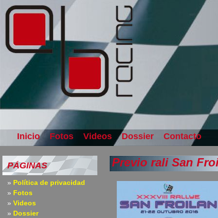
Inicio
Fotos
Videos
Dossier
Contacto
Previo rali San Fro
PÁGINAS
Política de privacidad
Fotos
Videos
Dossier